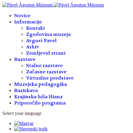
Year
Month
Year
Month
Novice
Informacije
Kontakt
Zgodovina muzeja
Avgust Pavel
Arhiv
Zemljevid strani
Razstave
Stalne razstave
Začasne razstave
Virtualne predstave
Muzejska pedagogika
Raziskava
Krajinska hiša Hianz
Priporočilo programa
Select your language