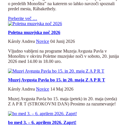
o predelih Monoštra” na katerem so lahko navzoči spoznali
predel mesta, Rábakethely.
Preberite več …
Poletna muzejska noč 2026
Károly Andrea
Novice
04 Junij 2026
Vljudno vabljeni na programe Muzeja Avgusta Pavla v
Monoštru v okviru Poletne muzejske noči v soboto, 20. junija
2026 med 14.00 in 18.00 uro.
Muzej Avgusta Pavla bo 15. in 20. maja Z A P R T
Károly Andrea
Novice
14 Maj 2026
Muzej Avgusta Pavla bo 15. maja (petek) in 20. maja (sreda)
Z A P R T (STROKOVNI DAN) Prosimo za razumevanje!
bo med 3. – 6. aprilem 2026. Zaprt!