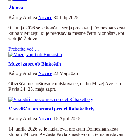
Židova
Károly Andrea
Novice
30 Julij 2026
9. junija 2026 se je končala serija predavanj Domoznanskega
kluba v Muzeju, ki je predstavila mestne četrti Monoštra, kot
zadnjič Židovo.
Preberite več …
Muzej zaprt ob Binkoštih
Károly Andrea
Novice
22 Maj 2026
Obveščamo spoštovane obiskovalce, da bo Muzej Avgusta
Pavla 24.-25. maja zaprt.
V središču pozornosti predel Rábakethely
Károly Andrea
Novice
16 April 2026
14. aprila 2026 se je nadaljeval program Domoznanskega
kluba v Muzeju Avgusta Pavla z naslovom „Serija predavanj