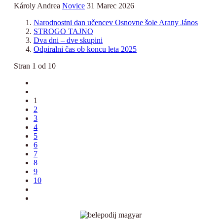
Károly Andrea
Novice
31 Marec 2026
Narodnostni dan učencev Osnovne šole Arany János
STROGO TAJNO
Dva dni – dve skupini
Odpiralni čas ob koncu leta 2025
Stran 1 od 10
1
2
3
4
5
6
7
8
9
10