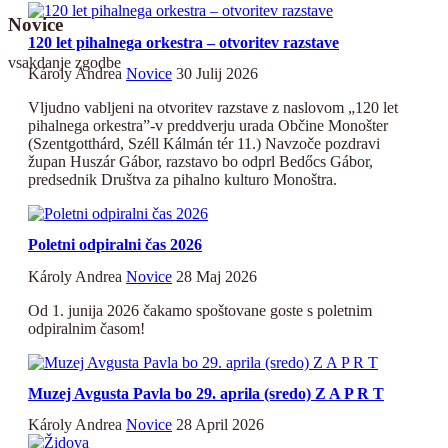
Novice
120 let pihalnega orkestra – otvoritev razstave
vsakdanje zgodbe
Károly Andrea
Novice
30 Julij 2026
Vljudno vabljeni na otvoritev razstave z naslovom „120 let
pihalnega orkestra”-v preddverju urada Občine Monošter
(Szentgotthárd, Széll Kálmán tér 11.) Navzoče pozdravi
župan Huszár Gábor, razstavo bo odprl Bedőcs Gábor,
predsednik Društva za pihalno kulturo Monoštra.
Poletni odpiralni čas 2026
Károly Andrea
Novice
28 Maj 2026
Od 1. junija 2026 čakamo spoštovane goste s poletnim
odpiralnim časom!
Muzej Avgusta Pavla bo 29. aprila (sredo) Z A P R T
Károly Andrea
Novice
28 April 2026