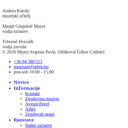
Andrea Károly
muzejski učitelj
Margit Gáspárné Mayer
vodja razstave
Toborné Horváth
vodja zavoda
© 2026 Muzej Avgusta Pavla. Oblikoval Gábor Csilinkó
+36 94 380 113
muzeum@mfvk.hu
pon-sob 10.00 - 15.00
Novice
Informacije
Kontakt
Zgodovina muzeja
Avgust Pavel
Arhiv
Zemljevid strani
Razstave
Stalne razstave