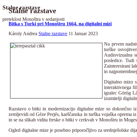
Stalne razstave
Stalne razstave
preteklost Monoštra v sedanjosti
Bitka s Turki pri Monoštru 1664. na digitalni mizi
Károly Andrea
Stalne razstave
11 Januar 2023
Na prvem nadstro
turške osvojitv
Audiovizualna sr
posledice. Tudi
Zainteresirani la
in najpomembnejš
Digitalno mizo s
interaktivnega f
igralec Görög Lá
izumitelji digit
Razstavo o bitki in modernizacijo digitalne mize so dokončno izv
zemljevidi od Géze Perjés, karščanska in turška vojaška oprema iz 
in se na slikah vidita freske o bitki v cerkvah v Monoštru in Moge
Ogled digitalne mize je posebno priporočljivo za srednješolske dija