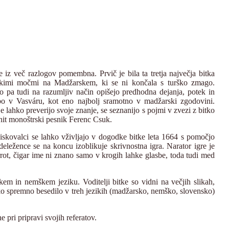
 iz več razlogov pomembna. Prvič je bila ta tretja največja bitka
elikimi močmi na Madžarskem, ki se ni končala s turško zmago.
vno pa tudi na razumljiv način opišejo predhodna dejanja, potek in
bo v Vasváru, kot eno najbolj sramotno v madžarski zgodovini.
e lahko preverijo svoje znanje, se seznanijo s pojmi v zvezi z bitko
nit monoštrski pesnik Ferenc Csuk.
iskovalci se lahko vživljajo v dogodke bitke leta 1664 s pomočjo
deležence se na koncu izoblikuje skrivnostna igra. Narator igre je
rrot, čigar ime ni znano samo v krogih lahke glasbe, toda tudi med
kem in nemškem jeziku. Voditelji bitke so vidni na večjih slikah,
atko spremno besedilo v treh jezikih (madžarsko, nemško, slovensko)
 pri pripravi svojih referatov.