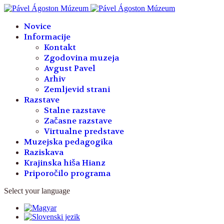
Year
Month
Year
Month
Novice
Informacije
Kontakt
Zgodovina muzeja
Avgust Pavel
Arhiv
Zemljevid strani
Razstave
Stalne razstave
Začasne razstave
Virtualne predstave
Muzejska pedagogika
Raziskava
Krajinska hiša Hianz
Priporočilo programa
Select your language