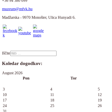
+36 94 380 099
muzeum@mfvk.hu
Madžarska - 9970 Monošter, Ulica Hunyadi 6.
Iščite
Koledar dogodkov:
August 2026
Pon
Tor
3
4
5
10
11
12
17
18
19
24
25
26
31