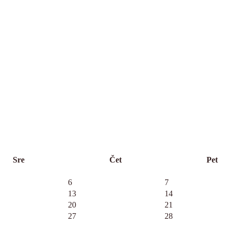
Sre
Čet
Pet
6
7
13
14
20
21
27
28