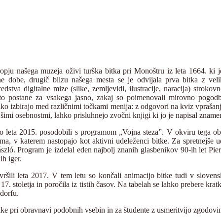
pju našega muzeja oživi turška bitka pri Monoštru iz leta 1664. ki je
ene dobe, drugič blizu našega mesta se je odvijala prva bitka z v
edstva digitalne mize (slike, zemljevidi, ilustracije, naracija) stroko
 to postane za vsakega jasno, zakaj so poimenovali mirovno pogod
hko izbirajo med različnimi točkami menija: z odgovori na kviz vprašanj
imi osebnostmi, lahko prisluhnejo zvočni knjigi ki jo je napisal zname
o leta 2015. posodobili s programom „Vojna steza”. V okviru tega ob
ilma, v katerem nastopajo kot aktivni udeleženci bitke. Za spretnejše u
szló. Program je izdelal eden najbolj znanih glasbenikov 90-ih let Pie
alnih iger.
ršili leta 2017. V tem letu so končali animacijo bitke tudi v slovens
17. stoletja in poročila iz tistih časov. Na tabelah se lahko prebere kr
sdorfu.
ke pri obravnavi podobnih vsebin in za študente z usmeritvijo zgodovine