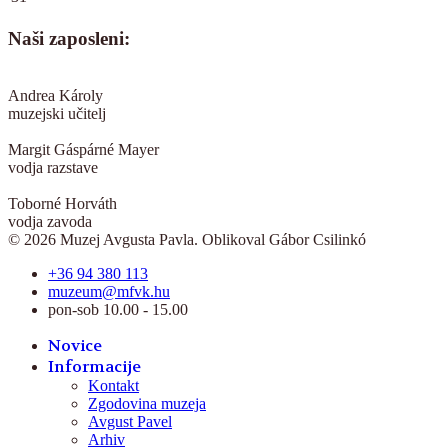
Naši zaposleni:
Andrea Károly
muzejski učitelj
Margit Gáspárné Mayer
vodja razstave
Toborné Horváth
vodja zavoda
© 2026 Muzej Avgusta Pavla. Oblikoval Gábor Csilinkó
+36 94 380 113
muzeum@mfvk.hu
pon-sob 10.00 - 15.00
Novice
Informacije
Kontakt
Zgodovina muzeja
Avgust Pavel
Arhiv