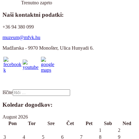
Trenutno zaprto
Naši kontaktni podatki:
+36 94 380 099
muzeum@mfvk.hu
Madžarska - 9970 Monošter, Ulica Hunyadi 6.
Iščite
Koledar dogodkov:
August 2026
Pon
Tor
Sre
Čet
Pet
Sob
Ned
1
2
3
4
5
6
7
8
9