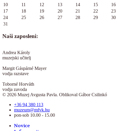
10
11
12
13
14
15
16
17
18
19
20
21
22
23
24
25
26
27
28
29
30
31
Naši zaposleni:
Andrea Károly
muzejski učitelj
Margit Gáspárné Mayer
vodja razstave
Toborné Horváth
vodja zavoda
© 2026 Muzej Avgusta Pavla. Oblikoval Gábor Csilinkó
+36 94 380 113
muzeum@mfvk.hu
pon-sob 10.00 - 15.00
Novice