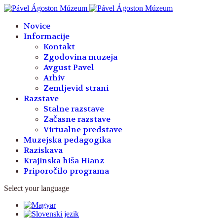
Year
Month
Year
Month
Novice
Informacije
Kontakt
Zgodovina muzeja
Avgust Pavel
Arhiv
Zemljevid strani
Razstave
Stalne razstave
Začasne razstave
Virtualne predstave
Muzejska pedagogika
Raziskava
Krajinska hiša Hianz
Priporočilo programa
Select your language