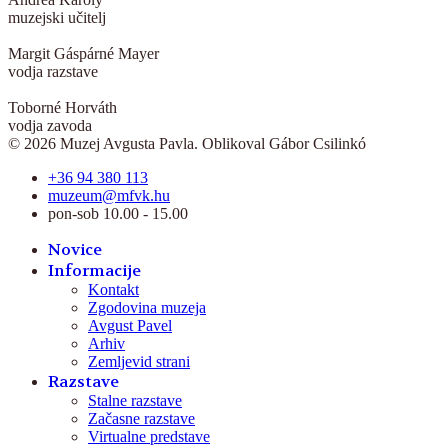
muzejski učitelj
Margit Gáspárné Mayer
vodja razstave
Toborné Horváth
vodja zavoda
© 2026 Muzej Avgusta Pavla. Oblikoval Gábor Csilinkó
+36 94 380 113
muzeum@mfvk.hu
pon-sob 10.00 - 15.00
Novice
Informacije
Kontakt
Zgodovina muzeja
Avgust Pavel
Arhiv
Zemljevid strani
Razstave
Stalne razstave
Začasne razstave
Virtualne predstave