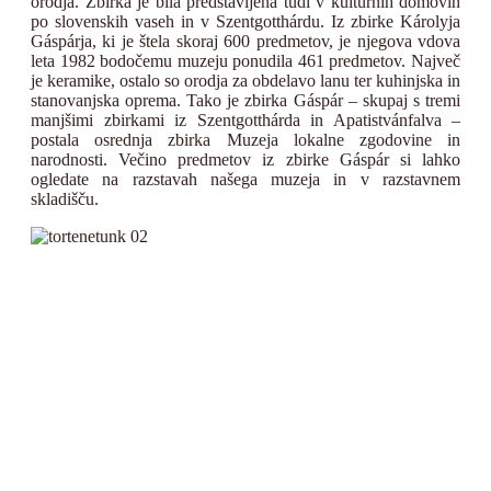
orodja. Zbirka je bila predstavljena tudi v kulturnih domovih
po slovenskih vaseh in v Szentgotthárdu. Iz zbirke Károlyja
Gáspárja, ki je štela skoraj 600 predmetov, je njegova vdova
leta 1982 bodočemu muzeju ponudila 461 predmetov. Največ
je keramike, ostalo so orodja za obdelavo lanu ter kuhinjska in
stanovanjska oprema. Tako je zbirka Gáspár – skupaj s tremi
manjšimi zbirkami iz Szentgotthárda in Apatistvánfalva –
postala osrednja zbirka Muzeja lokalne zgodovine in
narodnosti. Večino predmetov iz zbirke Gáspár si lahko
ogledate na razstavah našega muzeja in v razstavnem
skladišču.