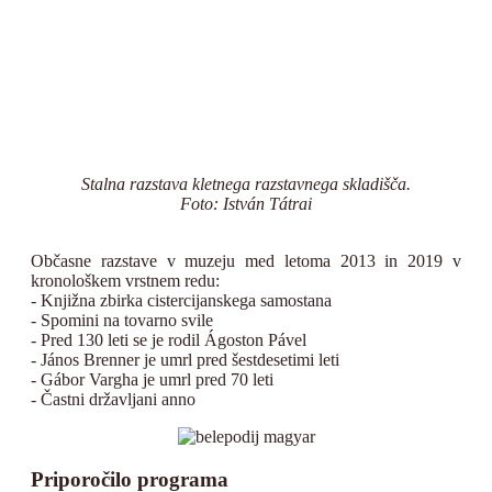
Stalna razstava kletnega razstavnega skladišča.
Foto: István Tátrai
Občasne razstave v muzeju med letoma 2013 in 2019 v
kronološkem vrstnem redu:
- Knjižna zbirka cistercijanskega samostana
- Spomini na tovarno svile
- Pred 130 leti se je rodil Ágoston Pável
- János Brenner je umrl pred šestdesetimi leti
- Gábor Vargha je umrl pred 70 leti
- Častni državljani anno
Priporočilo programa