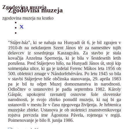
Zgodovina muzeja
Zgodovina muzeja
zgodovina muzeja na kratko
"Stájer-ház", ki se nahaja na Hunyadi út 6, je bil zgrajen v
1910-ih na nekdanjem Szent János tér za namestitev tujih
delavcev iz sosednjega Kaszagyára. Za stavbo je stala
kovačija Anzelma Spernerja, ki je bila v šestdesetih letih
porušena. Pred Stájerjevo hišo, na Hunyadi János út, stoji kip
soimenjaka ulice, ki ga je izdelal Ferenc Mákos leta 1956 ob
500. obletnici zmage v Nándorfehérváru. Po letu 1945 so bila
v stavbi Stájerjeve hiše občinska stanovanja, 29. aprila 1983
pa je bil tu odprt Muzej domoznanstva in narodnosti.
Odločitev o ustanovitvi je padla septembra 1982. Károly
Gáspár, upokojeni ravnatelj osnovne šole slovenske
narodnosti, je svojo zbirko ponudil muzeju, ki naj bi ga
ustanovili v mestu že v času njegovega življenja. Je hrbtenica
muzejske zbirke. Ustanova je ob stoletnici znanstvenikovega
rojstva prevzela ime Ágostona Pávela, rojenega v regiji.
Poimenovanje je bilo 8. junija 1986.