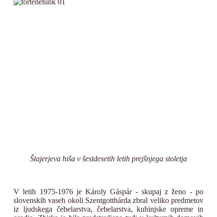
Štajerjeva hiša v šestdesetih letih prejšnjega stoletja
V letih 1975-1976 je Károly Gáspár - skupaj z ženo - po
slovenskih vaseh okoli Szentgotthárda zbral veliko predmetov
iz ljudskega čebelarstva, čebelarstva, kuhinjske opreme in