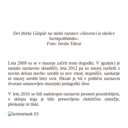
Del zbirke Gáspár na stalni razstavi »Slovenci iz okolice
Szentgotthárda«.
Foto: István Tátrai
Leta 2009 so se v muzeju začeli resni dogodki. V igralnici je
nastalo razstavno skladišče, leta 2012 pa so muzej razširili z
novim delom stavbe: uredili so nov vhod, stopnišče, sanitarije
in muzej uredili brez ovir. Hkrati je bil v pritlični razstavni
dvorani ustanovljen muzejski pedagoški zbor.
V letu 2016 so bili nadstropni razstavni prostori posodobljeni,
v sklopu tega je bilo prenovljeno električno omrežje,
pleskanje in tlaki.