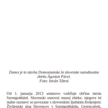
Danes je to stavba Domoznanske in slovenske narodnostne
zbirke Ágoston Pável.
Foto: István Tátrai
Od 1. januarja 2013 ustanovo vzdržuje občina mesta
Szentgotthárd. Slovenski osnovni muzej zbirke, njegove tri
stalne razstave so povezane s slovenskim ljudskim življenjem:
Življenjski slog Slovencev v Szentgotthárdu, Gerencsérek,