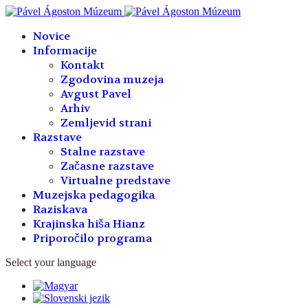
Year
Month
Year
Month
Novice
Informacije
Kontakt
Zgodovina muzeja
Avgust Pavel
Arhiv
Zemljevid strani
Razstave
Stalne razstave
Začasne razstave
Virtualne predstave
Muzejska pedagogika
Raziskava
Krajinska hiša Hianz
Priporočilo programa
Select your language