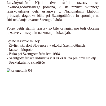
Látványraktár. Njeni dve stalni razstavi sta
lokalnozgodovinskega pomena, ki sta rezultat skupnega
raziskovalnega dela ustanove z Nacionalnim klubom,
prikazuje dogodke bitke pri Szentgotthárdu in spominja na
štiri nekdanje tovarne Szentgotthárda.
Poleg petih stalnih razstav so bile organizirane tudi občasne
razstave v muzeju in na zunanjih lokacijah.
Stalne razstave muzeja:
- Življenjski slog Slovencev v okolici Szentgotthárda
- Jaz sem klopotec
- Bitka pri Szentgotthárdu leta 1664
- Szentgotthárdska industrija v XIX-XX. na prelomu stoletja
- Spektakularno skladišče