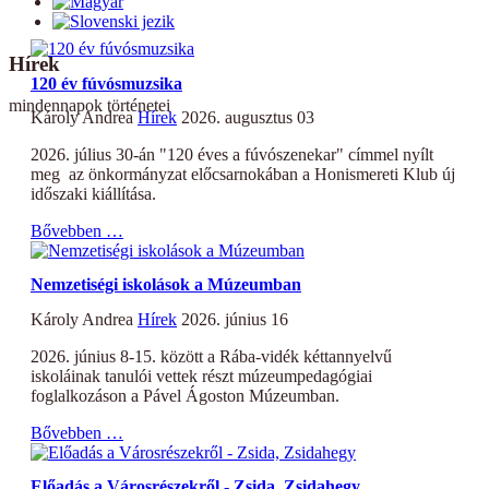
Hírek
120 év fúvósmuzsika
mindennapok történetei
Károly Andrea
Hírek
2026. augusztus 03
2026. július 30-án "120 éves a fúvószenekar" címmel nyílt
meg az önkormányzat előcsarnokában a Honismereti Klub új
időszaki kiállítása.
Bővebben …
Nemzetiségi iskolások a Múzeumban
Károly Andrea
Hírek
2026. június 16
2026. június 8-15. között a Rába-vidék kéttannyelvű
iskoláinak tanulói vettek részt múzeumpedagógiai
foglalkozáson a Pável Ágoston Múzeumban.
Bővebben …
Előadás a Városrészekről - Zsida, Zsidahegy