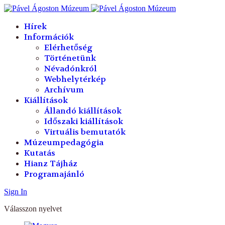
év
hónap
év
hónap
Hírek
Információk
Elérhetőség
Történetünk
Névadónkról
Webhelytérkép
Archívum
Kiállítások
Állandó kiállítások
Időszaki kiállítások
Virtuális bemutatók
Múzeumpedagógia
Kutatás
Hianz Tájház
Programajánló
Sign In
Válasszon nyelvet