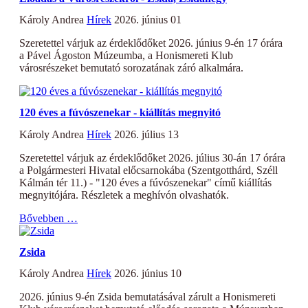
Károly Andrea
Hírek
2026. június 01
Szeretettel várjuk az érdeklődőket 2026. június 9-én 17 órára
a Pável Ágoston Múzeumba, a Honismereti Klub
városrészeket bemutató sorozatának záró alkalmára.
120 éves a fúvószenekar - kiállítás megnyitó
Károly Andrea
Hírek
2026. július 13
Szeretettel várjuk az érdeklődőket 2026. július 30-án 17 órára
a Polgármesteri Hivatal előcsarnokába (Szentgotthárd, Széll
Kálmán tér 11.) - "120 éves a fúvószenekar" című kiállítás
megnyitójára. Részletek a meghívón olvashatók.
Bővebben …
Zsida
Károly Andrea
Hírek
2026. június 10
2026. június 9-én Zsida bemutatásával zárult a Honismereti