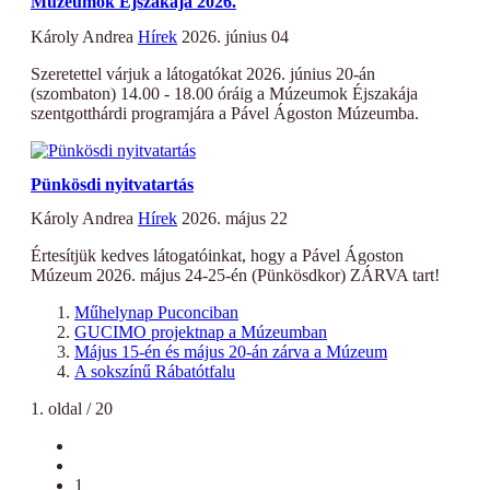
Múzeumok Éjszakája 2026.
Károly Andrea
Hírek
2026. június 04
Szeretettel várjuk a látogatókat 2026. június 20-án
(szombaton) 14.00 - 18.00 óráig a Múzeumok Éjszakája
szentgotthárdi programjára a Pável Ágoston Múzeumba.
Pünkösdi nyitvatartás
Károly Andrea
Hírek
2026. május 22
Értesítjük kedves látogatóinkat, hogy a Pável Ágoston
Múzeum 2026. május 24-25-én (Pünkösdkor) ZÁRVA tart!
Műhelynap Puconciban
GUCIMO projektnap a Múzeumban
Május 15-én és május 20-án zárva a Múzeum
A sokszínű Rábatótfalu
1. oldal / 20
1