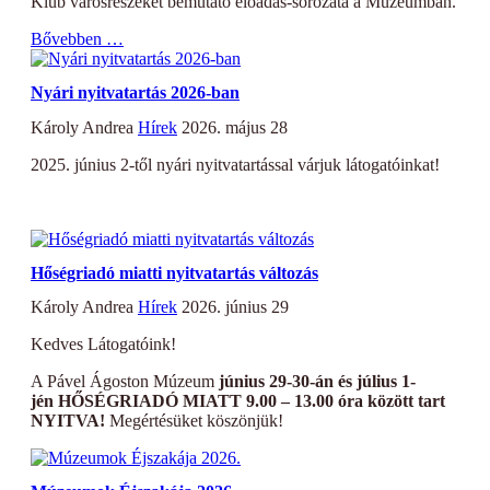
Klub városrészeket bemutató előadás-sorozata a Múzeumban.
Bővebben …
Nyári nyitvatartás 2026-ban
Károly Andrea
Hírek
2026. május 28
2025. június 2-től nyári nyitvatartással várjuk látogatóinkat!
Hőségriadó miatti nyitvatartás változás
Károly Andrea
Hírek
2026. június 29
Kedves Látogatóink!
A Pável Ágoston Múzeum
június 29-30-án és július 1-
jén
HŐSÉGRIADÓ MIATT
9.00 – 13.00
óra között
tart
NYITVA!
Megértésüket köszönjük!