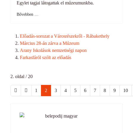
Egylet tagjai látogattak el múzeumunkba.
Bővebben …
Előadás-sorozat a Városrészekről - Rábakethely
Március 28-án zárva a Múzeum
Arany Iskolások nemzetiségi napon
Farkasfáról szólt az előadás
2. oldal / 20
1
2
3
4
5
6
7
8
9
10