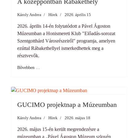
A középpontban Rábakethely
Károly Andrea
Hírek
2026. április 15
2026. április 14-én folytatódott a Pável Ágoston
Múzeumban a Honismereti Klub "Előadás-sorozat
Szentgotthárd Városrészeiről" programja, amelyen
ezúttal Rábakethellyel ismerkedhettek meg a
résztvevők.
Bővebben …
GUCIMO projektnap a Múzeumban
Károly Andrea
Hírek
2026. május 18
2026. május 15-én került megrendezésre a
múzeumban a „Pável Ágoston Múzeum szlovén