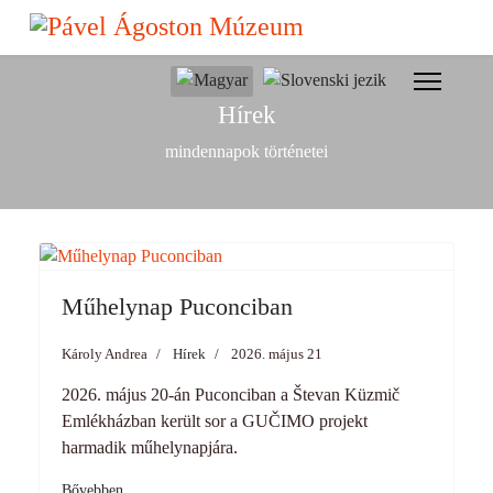
Előző
Előző
Következő
Következő
év
hónap
év
hónap
Válasszon nyelvet
Hírek
mindennapok történetei
Műhelynap Puconciban
Károly Andrea
Hírek
2026. május 21
2026. május 20-án Puconciban a Števan Küzmič
Emlékházban került sor a GUČIMO projekt
harmadik műhelynapjára.
Bővebben …