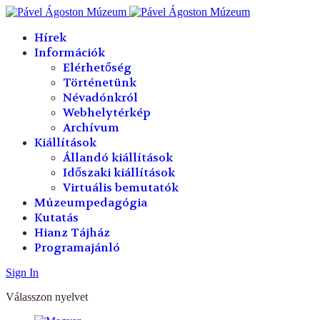
év
hónap
év
hónap
Hírek
Információk
Elérhetőség
Történetünk
Névadónkról
Webhelytérkép
Archívum
Kiállítások
Állandó kiállítások
Időszaki kiállítások
Virtuális bemutatók
Múzeumpedagógia
Kutatás
Hianz Tájház
Programajánló
Sign In
Válasszon nyelvet