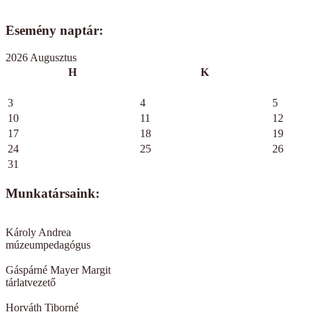
Esemény naptár:
2026 Augusztus
H
K
3
4
5
10
11
12
17
18
19
24
25
26
31
Munkatársaink:
Károly Andrea
múzeumpedagógus
Gáspárné Mayer Margit
tárlatvezető
Horváth Tiborné