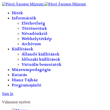
év
hónap
év
hónap
Hírek
Információk
Elérhetőség
Történetünk
Névadónkról
Webhelytérkép
Archívum
Kiállítások
Állandó kiállítások
Időszaki kiállítások
Virtuális bemutatók
Múzeumpedagógia
Kutatás
Hianz Tájház
Programajánló
Sign In
Válasszon nyelvet