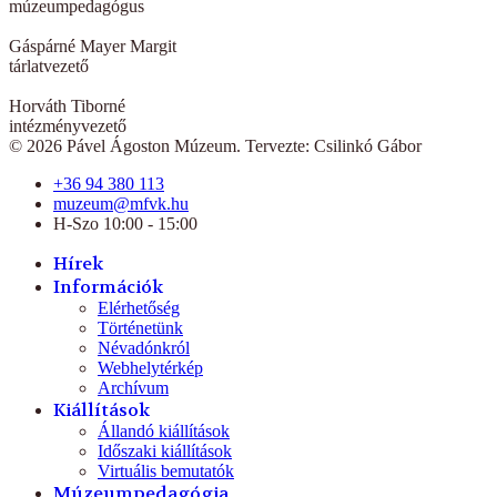
múzeumpedagógus
Gáspárné Mayer Margit
tárlatvezető
Horváth Tiborné
intézményvezető
© 2026 Pável Ágoston Múzeum. Tervezte: Csilinkó Gábor
+36 94 380 113
muzeum@mfvk.hu
H-Szo 10:00 - 15:00
Hírek
Információk
Elérhetőség
Történetünk
Névadónkról
Webhelytérkép
Archívum
Kiállítások
Állandó kiállítások
Időszaki kiállítások
Virtuális bemutatók
Múzeumpedagógia