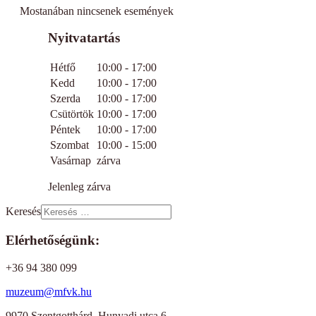
Mostanában nincsenek események
Nyitvatartás
Hétfő
10:00 - 17:00
Kedd
10:00 - 17:00
Szerda
10:00 - 17:00
Csütörtök
10:00 - 17:00
Péntek
10:00 - 17:00
Szombat
10:00 - 15:00
Vasárnap
zárva
Jelenleg zárva
Keresés
Elérhetőségünk:
+36 94 380 099
muzeum@mfvk.hu
9970 Szentgotthárd, Hunyadi utca 6.