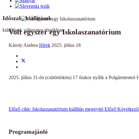
Időszaki kiállítások
kiállítások változatos témákban
Volt egyszer egy Iskolaszanatórium
Károly Andrea
Hírek
2025. július 18
2025. július 31-én (csütörtökön) 17 órakor nyílik a Polgármesteri H
Előző cikk: Iskolaszanatórium kiállítás megnyitó
Előző
Következő
Programajánló