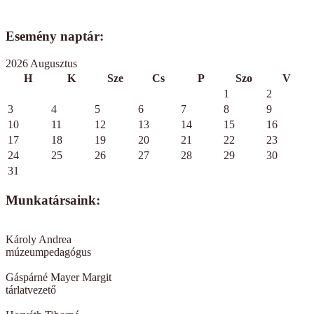
Esemény naptár:
2026 Augusztus
H
K
Sze
Cs
P
Szo
V
1
2
3
4
5
6
7
8
9
10
11
12
13
14
15
16
17
18
19
20
21
22
23
24
25
26
27
28
29
30
31
Munkatársaink:
Károly Andrea
múzeumpedagógus
Gáspárné Mayer Margit
tárlatvezető