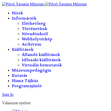
év
hónap
év
hónap
Hírek
Információk
Elérhetőség
Történetünk
Névadónkról
Webhelytérkép
Archívum
Kiállítások
Állandó kiállítások
Időszaki kiállítások
Virtuális bemutatók
Múzeumpedagógia
Kutatás
Hianz Tájház
Programajánló
Sign In
Válasszon nyelvet