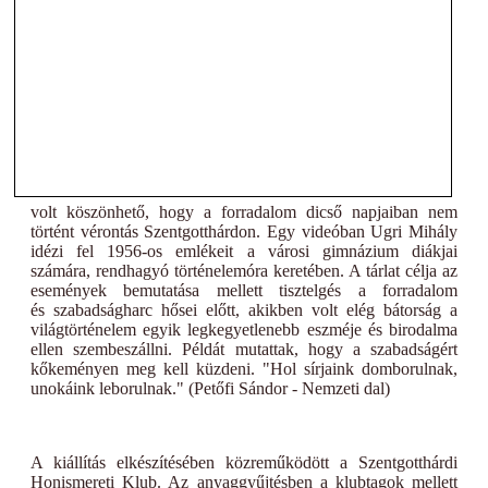
volt köszönhető, hogy a forradalom dicső napjaiban nem
történt vérontás Szentgotthárdon. Egy videóban Ugri Mihály
idézi fel 1956-os emlékeit a városi gimnázium diákjai
számára, rendhagyó történelemóra keretében. A tárlat célja az
események bemutatása mellett tisztelgés a forradalom
és szabadságharc hősei előtt, akikben volt elég bátorság a
világtörténelem egyik legkegyetlenebb eszméje és birodalma
ellen szembeszállni. Példát mutattak, hogy a szabadságért
kőkeményen meg kell küzdeni. "Hol sírjaink domborulnak,
unokáink leborulnak." (Petőfi Sándor - Nemzeti dal)
A kiállítás elkészítésében közreműködött a Szentgotthárdi
Honismereti Klub. Az anyaggyűjtésben a klubtagok mellett