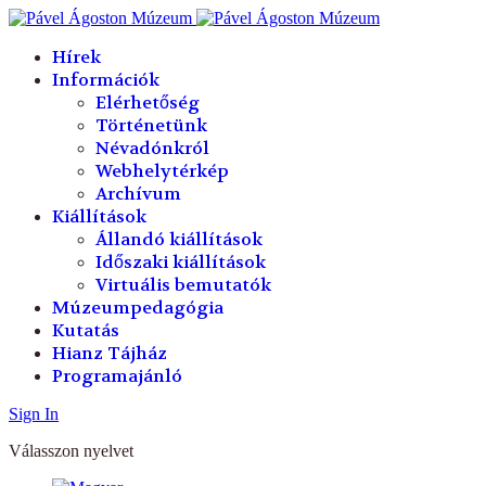
év
hónap
év
hónap
Hírek
Információk
Elérhetőség
Történetünk
Névadónkról
Webhelytérkép
Archívum
Kiállítások
Állandó kiállítások
Időszaki kiállítások
Virtuális bemutatók
Múzeumpedagógia
Kutatás
Hianz Tájház
Programajánló
Sign In
Válasszon nyelvet