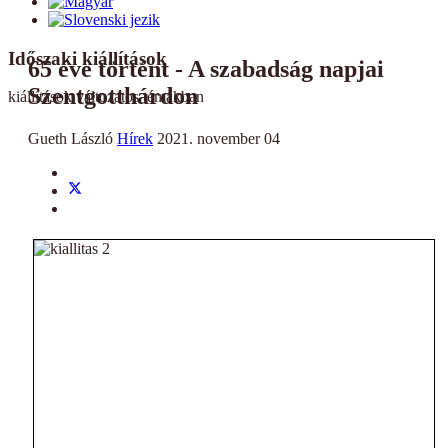
Időszaki kiállítások
65 éve történt - A szabadság napjai
Szentgotthárdon
kiállítások változatos témákban
Gueth László
Hírek
2021. november 04