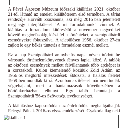
A Pável Ágoston Múzeum időszaki kiállítása 2021. október
21-től látható az emeleti kiállítóterem első termében. A tárlat
rendezője Horváth Zsuzsanna, aki még 2016-ban jelentetett
meg egy interjúkötetet "A mi forradalmunk" címmel. A
kiállítás a forradalom kitörésétől a november negyedikét
követő megtorlásokig idézi fel a történteket, a szentgotthárdi
eseményekre fókuszálva. A településen 1956. október 27-én
zajlott le egy békés tüntetés a forradalom eszméi mellett.
Ez a nap Szentgotthárd aranybetűs napja néven íródott be
városunk történelemkönyvének fényes lapjai közé. A tablók
az októberi események mellett felvillantanak több arcképet is
a korszakból. Külön kiemelendő közülük Zöld Ádám, az
1956-os megtorló intézkedések áldozata, a halálos ítéletet
1959-ben mondták ki rá. Azonban az ítéletet már nem tudták
végrehajtani, mert a bántalmazások következtében a
börtönkorházban elhunyt. Egy tabló bemutatja a
Szentgotthárdi '56-os Szövetség tevékenységét.
A kiállításhoz kapcsolódóan az érdeklődők meghallgathatják
Felegyi Pálnak 2016-os
visszaemlékezését. Gyakorlatilag neki