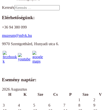
Keresés
Elérhetőségünk:
+36 94 380 099
muzeum@mfvk.hu
9970 Szentgotthárd, Hunyadi utca 6.
Esemény naptár:
2026 Augusztus
H
K
Sze
Cs
P
Szo
V
1
2
3
4
5
6
7
8
9