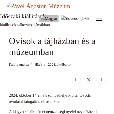
év
hónap
hónap
év
Időszaki kiállítások
Válasszon nyelvet
kiállítások változatos témákban
Ovisok a tájházban és a
múzeumban
Károly Andrea
Hírek
2024. október 14
2024. október 14-én a Szombathelyi Pipitér Óvoda
óvodásai látogattak városunkba.
A kisgyerkőcök német nemzetiségi nyelvi nevelésben is