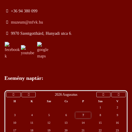
+36 94 380 099
muzeum@mfvk.hu
9970 Szentgotthárd, Hunyadi utca 6.
Esemény naptár:
2026 Augusztus
H
K
Sze
Cs
P
Szo
V
1
2
3
4
5
6
7
8
9
10
11
12
13
14
15
16
17
18
19
20
21
22
23