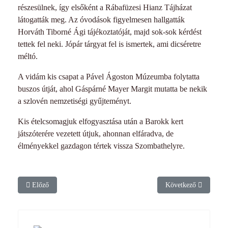
részesülnek, így elsőként a Rábafüzesi Hianz Tájházat
látogatták meg. Az óvodások figyelmesen hallgatták
Horváth Tiborné Ági tájékoztatóját, majd sok-sok kérdést
tettek fel neki. Jópár tárgyat fel is ismertek, ami dicséretre
méltó.
A vidám kis csapat a Pável Ágoston Múzeumba folytatta
buszos útját, ahol Gáspárné Mayer Margit mutatta be nekik
a szlovén nemzetiségi gyűjteményt.
Kis ételcsomagjuk elfogyasztása után a Barokk kert
játszóterére vezetett útjuk, ahonnan elfáradva, de
élményekkel gazdagon tértek vissza Szombathelyre.
Előző cikk: Nyugdíjas biciklisek a Tájházban
Következő cikk: Új i
Előző
Következő