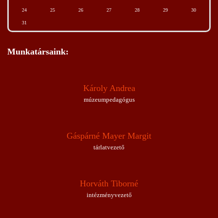
24
25
26
27
28
29
30
31
Munkatársaink:
Károly Andrea
múzeumpedagógus
Gáspárné Mayer Margit
tárlatvezető
Horváth Tiborné
intézményvezető